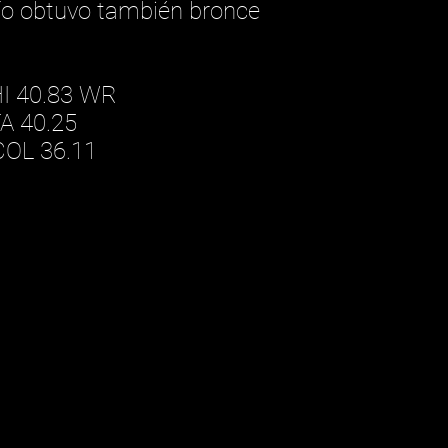
ío obtuvo también bronce
I 40.83 WR
A 40.25
COL 36.11