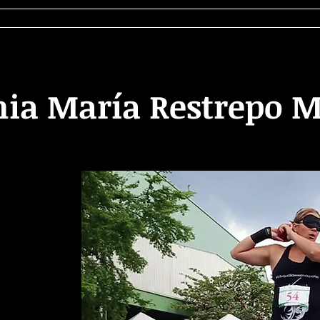
cursos
Publicaciones
Discomunica
C
nia María Restrepo 