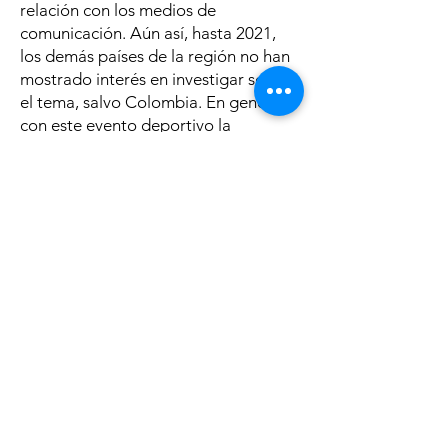
relación con los medios de
comunicación. Aún así, hasta 2021,
los demás países de la región no han
mostrado interés en investigar sobre
el tema, salvo Colombia. En general,
c
on este evento deportivo la
investigación internacional sobre
medios, deporte y discapacidad
comenzó a considerar el contexto
latinoamericano.
Datos disponibles de
investigaciones
Si está interesado(a) en investigar a