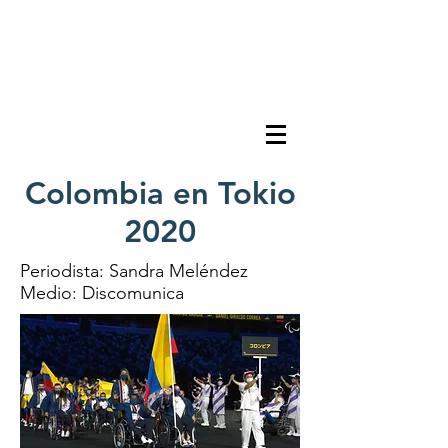
Colombia en Tokio
2020
Periodista: Sandra Meléndez
Medio: Discomunica