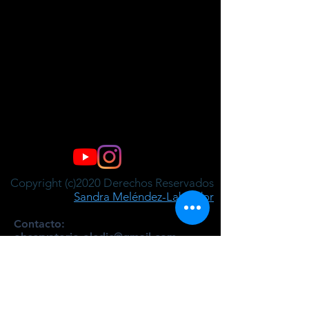
Copyright (c)2020 Derechos Reservados
Sandra Meléndez-Labrador
Contacto:
observatorio.oledic@gmail.com
El término 'discapacidad' es utilizado en nuestro
trabajo ya que es el término más ampliamente
abordado en la literatura científica y académica.
Asimismo, se trata del recurso lingüístico