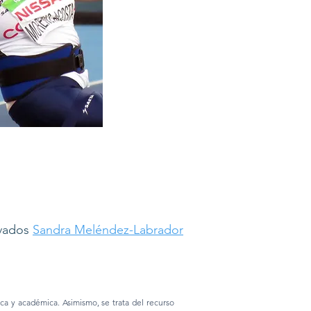
rvados
Sandra Meléndez-Labrador
ica y académica. Asimismo, se trata del recurso