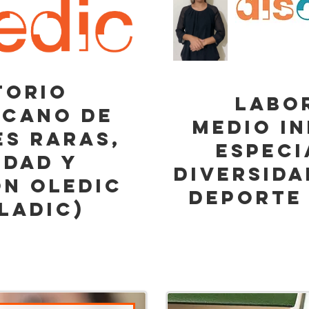
TORIO
LABO
ICANO DE
MEDIO I
s raras,
ESPECI
IDAD Y
DIVERSIDA
N oledic
DEPORTE
ladic)