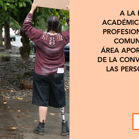
Próximamente nuevas entrada
A LA
ACADÉMICO
Explora otras categorías en este blog o vuelve más tarde.
PROFESIO
COMUN
ÁREA
APOR
DE LA CON
LAS PER