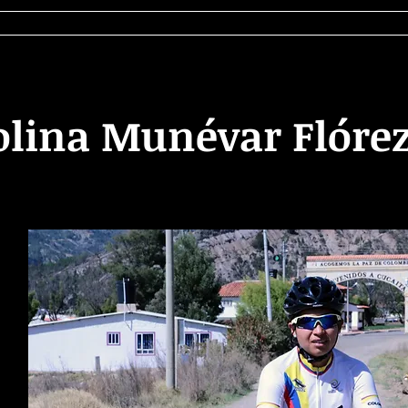
cursos
Publicaciones
Discomunica
C
olina Munévar Flóre