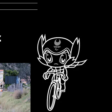
ontacto
z