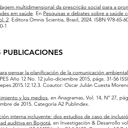
agem multidimensional da prescrição social para a pr
ades em saúde
. En
Pesquisas e debates sobre a saúde co
l. 2
. Editora Omnis Scientia, Brasil, 2024. ISBN 978-65-6
0-1
 PUBLICACIONES
 para pensar la planificación de la comunicación ambienta
PES Año 12 No. 12 julio-diciembre 2015, págs. 31-56 IS
epes.2015.12.12.3. Coautor: Oscar Julián Cuesta Moren
imiento y los medios
, en Anagramas, Vol. 14, N° 27, pág
embre de 2015. Categoría A2 Publindex.
ón interna incluyente: dos estudios de caso de inclusi
ad auditiva en Bogotá
, en Investigación & Desarrollo vol