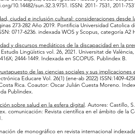
i.org/10.14482/sun.32.3.9751.
ISSN: 2011- 7531, 2011-7531.
ad, ciudad e inclusión cultural: consideraciones desde
ginas 273-282 Año 2019. Pontificia Universidad Catolica 
SSN: 0717-6236. indexada WOS y Scopus, categoría A2
dad y discursos mediáticos de la discapacidad en la pren
– Estudis Lingüístics vol. 26, 2021. Universitat de Valènc
5416X; 2444-1449. Indexada en SCOPUS. Publindex B.
 yuxtapuesto de las ciencias sociales y sus implicaciones
ectrónica Educare Vol. 26(1) (ene-ab 2022) ISSN:1409-42
 Costa Rica. Coautor: Oscar Julián Cuesta Moreno. Ind
a Publindex.
ción sobre salud en la esfera digital
. Autores: Castillo, S
dex. comunicación: Revista científica en el ámbito de la 
.
ación de monográfico en revista internacional indexada