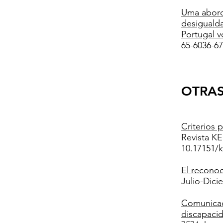
Uma abord
desiguald
Portugal vo
65-6036-67
OTRAS
​Criterios
Revista KE
10.17151/k
El reconoc
Julio-Dici
Comunicaci
discapacid