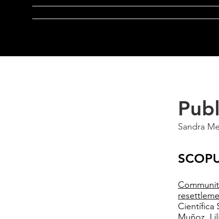
Home
Observatorio
EERR
Re
Publ
Sandra Me
SCOPU
Community
resettleme
Científica
Muñoz, Lil