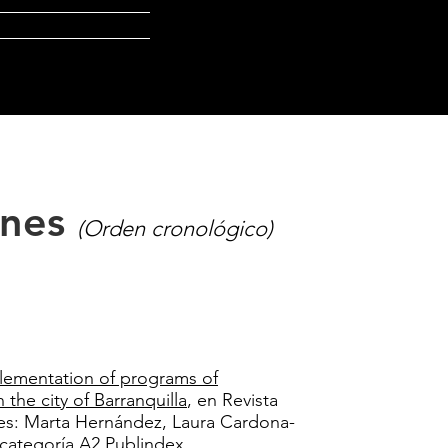
ontacto
ones
(Orden cronológico)
lementation of programs of
the city of Barranquilla
, en Revista
ores: Marta Hernández, Laura Cardona-
 categoría A2 Publindex.