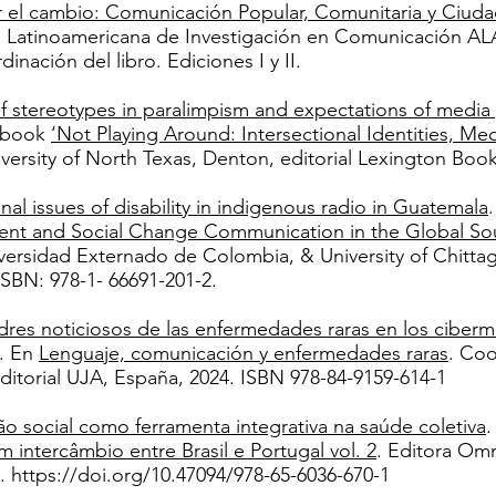
r el cambio: Comunicación Popular, Comunitaria y Ciuda
 Latinoamericana de Investigación en Comunicación ALA
inación del libro. Ediciones I y II.
of stereotypes in paralimpism and expectations of media 
n book
‘Not Playing Around: Intersectional Identities, M
niversity of North Texas, Denton, editorial Lexington Bo
onal issues of disability in indigenous radio in Guatemala
nt and Social Change Communication in the Global So
iversidad Externado de Colombia, & University of Chitt
ISBN: 978-1- 66691-201-2.
dres noticiosos de las enfermedades raras en los ciber
. En
Lenguaje, comunicación y enfermedades raras
. Coo
ditorial UJA, España, 2024. ISBN 978-84-9159-614-1
ão social como ferramenta integrativa na saúde coletiva
.
um intercâmbio entre Brasil e Portugal vol. 2
. Editora Omn
1.
https://doi.org/10.47094/978-65-6036-670-1