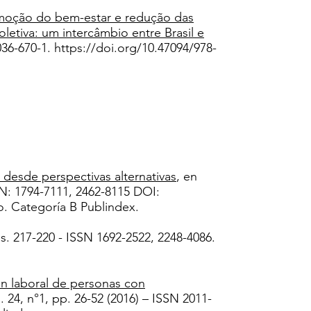
omoção do bem-estar e redução das
letiva: um intercâmbio entre Brasil e
036-670-1.
https://doi.org/10.47094/978-
l desde perspectivas alternativas
, en
SN: 1794-7111, 2462-8115 DOI:
o. Categoría B Publindex.
s. 217-220 - ISSN 1692-2522, 2248-4086.
ón laboral de personas con
. 24, n°1, pp. 26-52 (2016) – ISSN 2011-