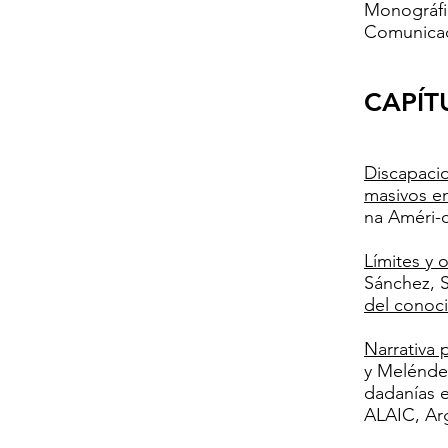
Monográfi
Comunicac
CAPÍT
Discapacid
masivos e
na Améri-c
Límites y
Sánchez, S
del conoc
Narrativa 
y Meléndez
dadanías e
ALAIC, Arg