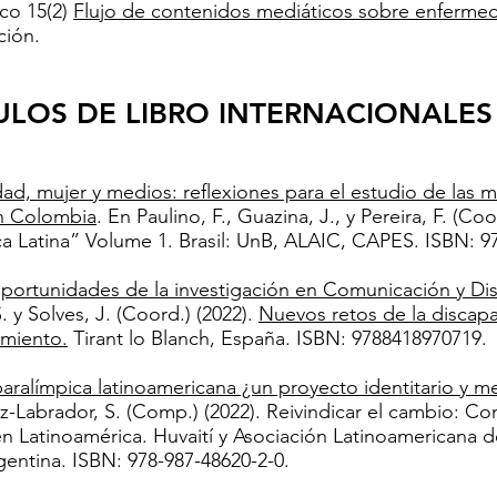
co 15(2)
Flujo de contenidos mediáticos sobre enfermeda
ión.
ULOS DE LIBRO INTERNACIONALES
ad, mujer y medios: reflexiones para el estudio de las 
n Colombia
. En Paulino, F., Guazina, J., y Pereira, F. 
a Latina” Volume 1. Brasil: UnB, ALAIC, CAPES. ISBN: 9
 oportunidades de la investigación en Comunicación y D
. y Solves, J. (Coord.) (2022).
Nuevos retos de la discapa
imiento.
Tirant lo Blanch, España. ISBN: 9788418970719.
paralímpica latinoamericana ¿un proyecto identitario y m
-Labrador, S. (Comp.) (2022). Reivindicar el cambio: Co
n Latinoamérica. Huvaití y Asociación Latinoamericana 
entina. ISBN: 978-987-48620-2-0.