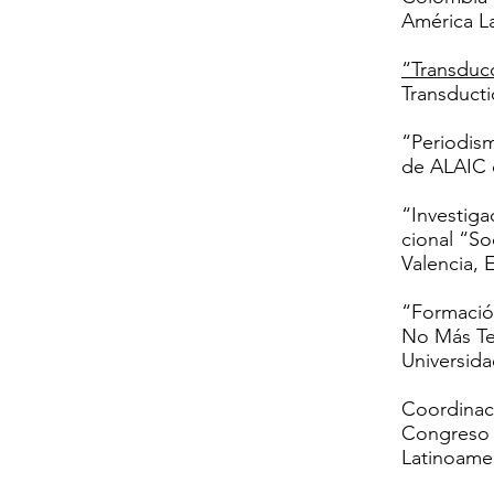
América La
“Transducc
Transducti
“Periodism
de ALAIC 
“Investig
cional “So
Valencia, 
“Formación
No Más Te
Universida
Coordinaci
Congreso d
Latinoame