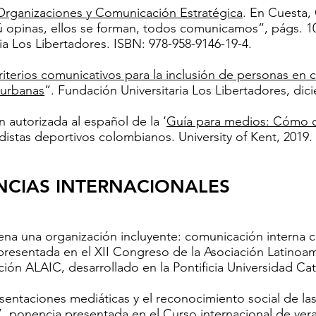
Organizaciones y Comunicación Estratégica
. En Cuesta,
ú opinas, ellos se forman, todos comunicamos”, págs. 1
ria Los Libertadores. ISBN: 978-958-9146-19-4.
riterios comunicativos para la inclusión de personas en 
 urbanas
”. Fundación Universitaria Los Libertadores, dic
 autorizada al español de la ‘
Guía para medios: Cómo cu
distas deportivos colombianos. University of Kent, 2019.
​​PONENCIAS INTERNACIONALES
ena una organización incluyente: comunicación interna
resentada en el XII Congreso de la Asociación Latinoam
ón ALAIC, desarrollado en la Pontificia Universidad Cat
sentaciones mediáticas y el reconocimiento social de l
, ponencia presentada en el Curso internacional de v