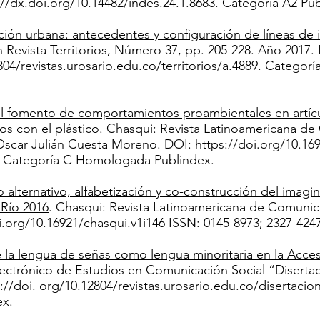
://dx.doi.org/10.14482/indes.24.1.8683.
Categoría A2 Pub
ón urbana: antecedentes y configuración de líneas de i
n Revista Territorios, Número 37, pp. 205-228. Año 2017.
04/revistas.urosario.edu.co/territorios/a.4889. Categor
el fomento de comportamientos proambientales en artíc
os con el plástico
. Chasqui: Revista Latinoamericana de
Oscar Julián Cuesta Moreno. DOI:
https://doi.org/10.16
. Categoría C Homologada Publindex.
 alternativo, alfabetización y co-construcción del imagin
 Río 2016
. Chasqui: Revista Latinoamericana de Comunica
i.org/10.16921/chasqui.v1i146
ISSN: 0145-8973; 2327-424
e la lengua de señas como lengua minoritaria en la Acces
ectrónico de Estudios en Comunicación Social “Disertaci
://doi
. org/10.12804/revistas.urosario.edu.co/disertaci
ex.