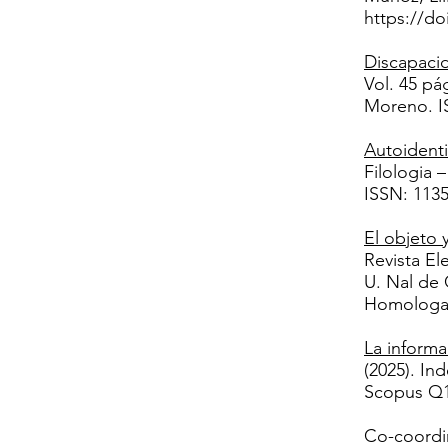
https://do
Discapacid
Vol. 45 pá
Moreno. I
Autoidenti
Filologia 
ISSN: 113
​El objeto
Revista El
U. Nal de
Homologad
La informa
(2025). In
Scopus Q1
Co-coordin