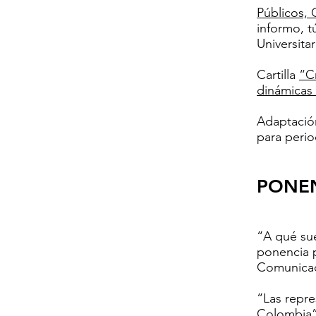
Públicos, 
informo, t
Universita
​Cartilla
“C
dinámicas
Adaptación
para perio
​​​​​​
“A qué su
ponencia p
Comunicaci
“Las repre
Colombia”