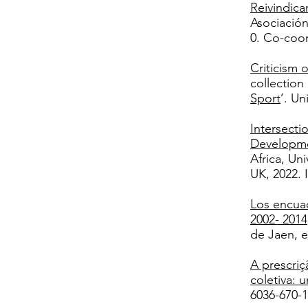
Reivindica
Asociación
0.
Co-coord
Criticism 
collectio
Sport
’. U
Intersecti
Developme
Africa, Un
UK, 2022. 
Los encua
2002- 2014
de Jaen, e
A prescriç
coletiva: 
6036-670-