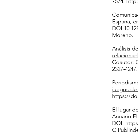
7574.
http
Comunicaci
España
, e
DOI:10.128
Moreno.
Análisis d
relacionad
Coautor: 
2327-4247
Periodismo
juegos de
https://do
El lugar d
Anuario El
DOI:
https
C Publind