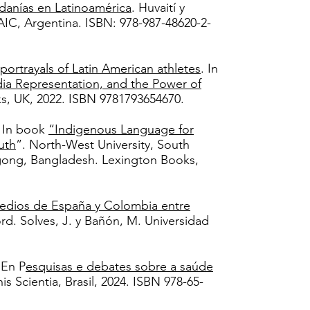
danías en Latinoamérica
. Huvaití y
IC, Argentina. ISBN: 978-987-48620-2-
portrayals of Latin American athletes
. In
edia Representation, and the Power of
oks, UK, 2022. ISBN 9781793654670.
. In book
“Indigenous Language for
uth
”. North-West University, South
agong, Bangladesh. Lexington Books,
medios de España y Colombia entre
rd. Solves, J. y Bañón, M. Universidad
 En P
esquisas e debates sobre a saúde
is Scientia, Brasil, 2024. ISBN 978-65-