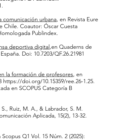
​​
 la comunicación urbana
, en Revista Eure
de Chile. Coautor: Óscar Cuesta
 Homologada Publindex.
sa deportiva digital
,en Quaderns de
ia, España. Doi: 10.7203/QF.26.21981
 en la formación de profesores
, en
58
https://doi.org/10.15359/ree.26-1.25.
exada en SCOPUS Categoría B
. S., Ruiz, M. A., & Labrador, S. M.
Comunicación Aplicada, 15(2), 13-32.
 Scopus Q1 Vol. 15 Núm. 2 (2025):