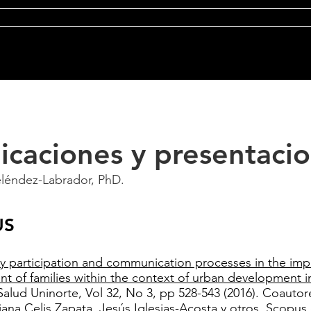
cursos
Publicaciones
Discomunica
C
icaciones y presentaci
léndez-Labrador, PhD.
S​
 participation and communication processes in the imp
nt of families within the context of urban development in 
 Salud Uninorte, Vol 32, No 3, pp 528-543 (2016). Coaut
iana Celis Zapata, Jesús Iglesias-Acosta y otros. Scopus