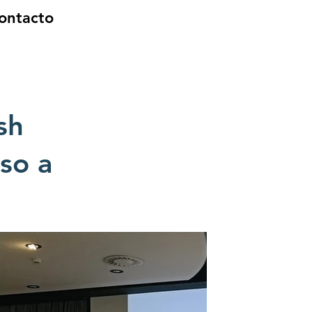
ontacto
sh
eso a