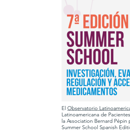
El
Observatorio Latinoameri
Latinoamericana de Pacient
la Association Bernard Pépin
Summer School Spanish Editi