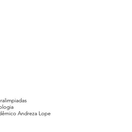
aralimpiadas
ologia
cadêmico Andreza Lope