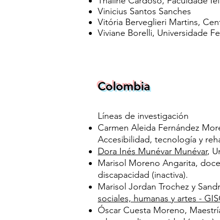
Thaline Cardoso, Faculdade Iel
Vinicius Santos Sanches
Vitória Berveglieri Martins, Cen
Viviane Borelli, Universidade F
Colombia
Líneas de investigación
Carmen Aleida Fernández Mor
Accesibilidad, tecnología y rehab
Dora Inés Munévar Munévar
, U
Marisol Moreno Angarita, doc
discapacidad (inactiva).
Marisol Jordan Trochez y Sandr
sociales, humanas y artes - G
Óscar Cuesta Moreno, Maestría 