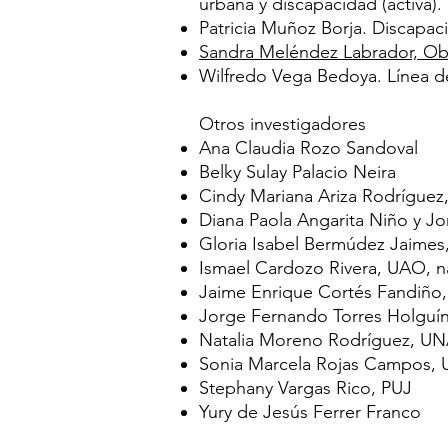
urbana y discapacidad (activa).
Patricia Muñoz Borja. Discapa
Sandra Meléndez Labrador, Ob
Wilfredo Vega Bedoya. Línea de 
Otros investigadores
Ana Claudia Rozo Sandoval
Belky Sulay Palacio Neira
Cindy Mariana Ariza Rodríguez,
Diana Paola Angarita Niño y
Jo
Gloria Isabel Bermúdez Jaime
Ismael Cardozo Rivera
, UAO, na
Jaime Enrique Cortés Fandiño,
Jorge Fernando Torres Holgu
Natalia Moreno Rodríguez, UNA
Sonia Marcela Rojas Campos, U
Stephany Vargas Rico, PUJ
Yury de Jesús Ferrer Franco