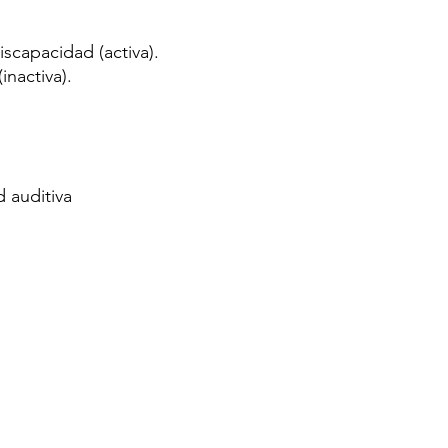
scapacidad (activa).
nactiva).
 auditiva