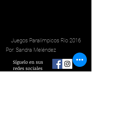
Juegos Paralímpicos Río 2016
Por: Sandra Meléndez
Síguelo en sus
redes sociales
Copyright (c)2020 Derechos Reservados
Sandra Meléndez-Labrador
Contacto:
observatorio.oledic@gmail.com
El término 'discapacidad' es utilizado en nuestro