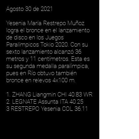
Agosto 30 de 2021
Yesenia María Restrepo Muñoz
logra el bronce en el lanzamiento
de disco en los Juegos
Paralímpicos Tokio 2020. Con su
sexto lanzamiento alcanzó 36
metros y 11 centímetros. Esta es
su segunda medalla paralímpica,
pues en Río obtuvo también
bronce en relevos 4x100 m.
1. ZHANG Liangmin CHI 40.83 WR
2. LEGNATE Assunta ITA 40.25
3 RESTREPO Yesenia COL 36.11