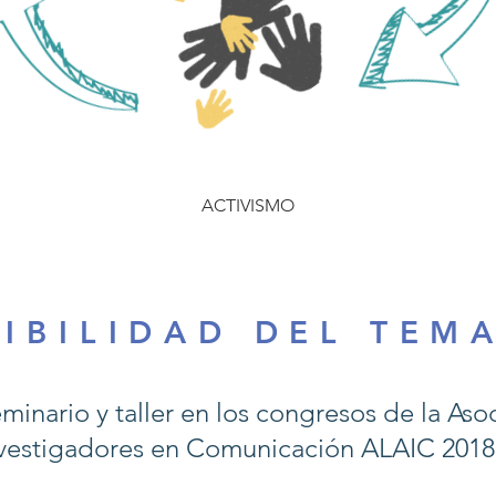
ACTIVISMO
S I B I L I D A D D E L T E M A
minario y taller en los congresos de la As
vestigadores en Comunicación ALAIC 2018