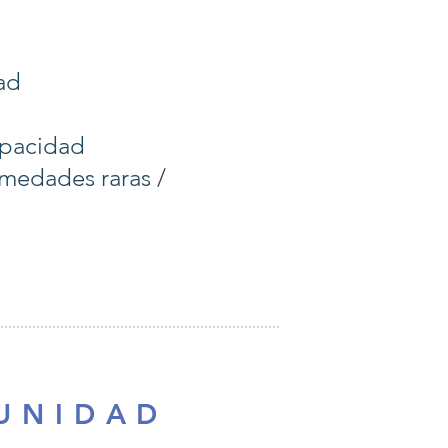
ad
apacidad
rmedades raras /
 N I D A D