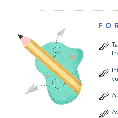
F O 
Ta
In
In
cu
As
As