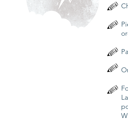
Ch
Pi
or
Pa
Or
F
La
po
W