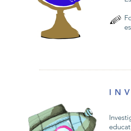
Fo
es
I N V
Investi
educati