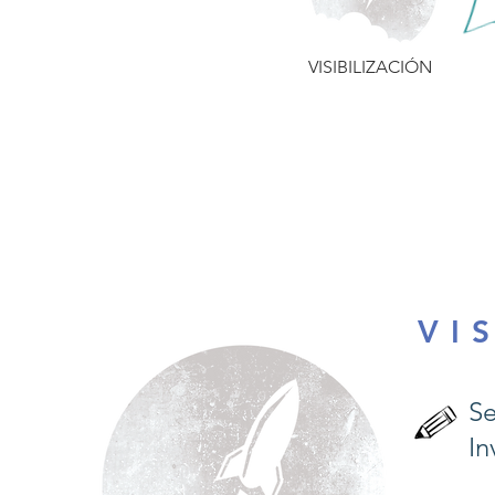
VISIBILIZACIÓN
V I 
Se
In