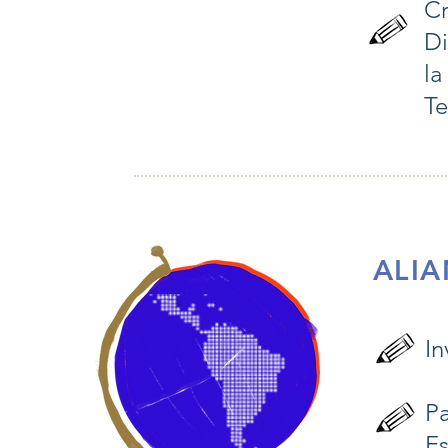
Cr
Di
la
Te
ALIA
In
Pa
Es