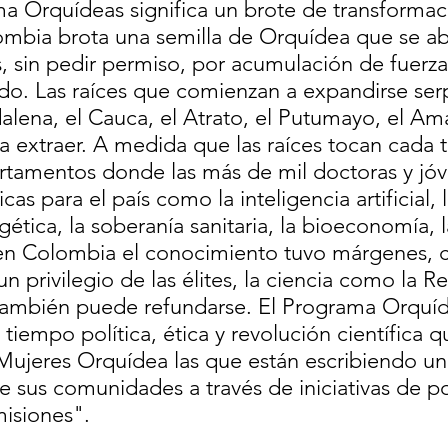
ma Orquídeas significa un brote de transforma
lombia brota una semilla de Orquídea que se a
, sin pedir permiso, por acumulación de fuerza
o. Las raíces que comienzan a expandirse ser
alena, el Cauca, el Atrato, el Putumayo, el Am
a extraer. A medida que las raíces tocan cada te
tamentos donde las más de mil doctoras y jóve
as para el país como la inteligencia artificial, 
gética, la soberanía sanitaria, la bioeconomía, 
 en Colombia el conocimiento tuvo márgenes, c
 privilegio de las élites, la ciencia como la R
también puede refundarse. El Programa Orquíd
tiempo política, ética y revolución científica q
Mujeres Orquídea las que están escribiendo una
e sus comunidades a través de iniciativas de pol
misiones".