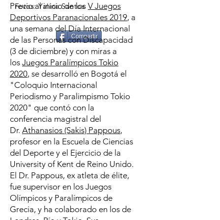
Previo al inicio de los
V Juegos
Fotos: Yaline Santos
Deportivos Paranacionales 2019
, a
una semana del Día Internacional
Compartir
de las Personas con Discapacidad
(3 de diciembre) y con miras a
los
Juegos Paralímpicos Tokio
2020
, se desarrolló en Bogotá el
"Coloquio Internacional
Periodismo y Paralimpismo Tokio
2020" que contó con la
conferencia magistral del
Dr.
Athanasios (Sakis) Pappous
,
profesor en la Escuela de Ciencias
del Deporte y el Ejercicio de la
University of Kent de Reino Unido.
El Dr. Pappous, ex atleta de élite,
fue supervisor en los Juegos
Olímpicos y Paralímpicos de
Grecia, y ha colaborado en los de