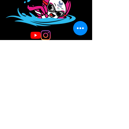
Copyright (c)2020 Derechos Reservados
Sandra Meléndez-Labrador
Contacto:
observatorio.oledic@gmail.com
El término 'discapacidad' es utilizado en nuestro
trabajo ya que es el término más ampliamente
abordado en la literatura científica y académica.
Asimismo, se trata del recurso lingüístico
contenido en el marco legal internacional de los
derechos de las
PERSONAS CON DIVERSIDAD FUNCIONAL.
El logo de OBLADIC está diseñado en la
tipografía “Letras de Apoyo” creada por el