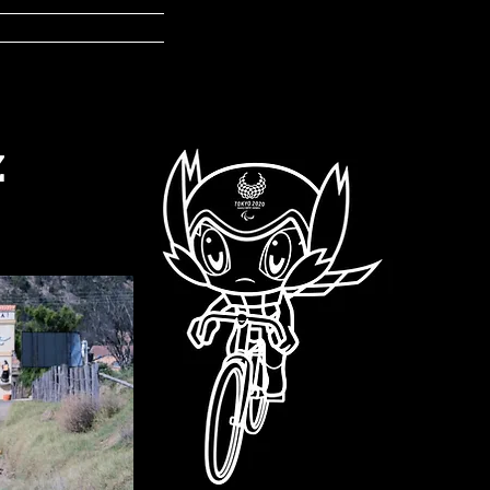
ontacto
z