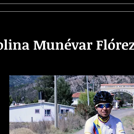
cursos
Publicaciones
Discomunica
C
olina Munévar Flóre